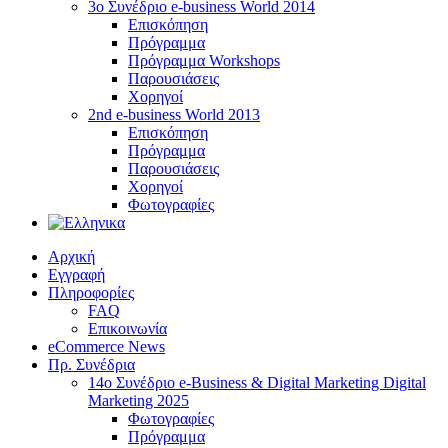
3ο Συνέδριο e-business World 2014
Επισκόπηση
Πρόγραμμα
Πρόγραμμα Workshops
Παρουσιάσεις
Χορηγοί
2nd e-business World 2013
Επισκόπηση
Πρόγραμμα
Παρουσιάσεις
Χορηγοί
Φωτογραφίες
Αρχική
Εγγραφή
Πληροφορίες
FAQ
Επικοινωνία
eCommerce News
Πρ. Συνέδρια
14o Συνέδριο e-Business & Digital Marketing Digital
Marketing 2025
Φωτογραφίες
Πρόγραμμα