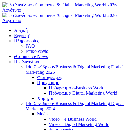
Μετάβαση
στο
περιεχόμενο
Αρχική
Εγγραφή
Πληροφορίες
FAQ
Επικοινωνία
eCommerce News
Πρ. Συνέδρια
14o Συνέδριο e-Business & Digital Marketing Digital
Marketing 2025
Φωτογραφίες
Πρόγραμμα
Πρόγραμμα e-Business World
Πρόγραμμα Digital Marketing World
Χορηγοί
13o Συνέδριο e-Business & Digital Marketing Digital
Marketing 2024
Media
Video – e-Business World
Video – Digital Marketing World
Φωτογραφίες