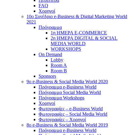
Περίπτερα
FAQ
Χορηγοί
10o Συνέδριο e-Business & Digital Marketing World
2021
Πρόγραμμα
1η ΗΜΕΡΑ E-COMMERCE
2η ΗΜΕΡΑ DIGITAL & SOCIAL
MEDIA WORLD
WORKSHOPS
On Demand
Lobby
Room A
Room B
Sponsors
9o e-Business & Social Media World 2020
Πρόγραμμα e-Business World
Πρόγραμμα Social Media World
Πρόγραμμα Workshops
Χορηγοί
Φωτογραφίες – e-Business World
Φωτογραφίες – Social Media World
Φωτογραφίες – Χορηγοί
8o e-Business & Social Media World 2019
Πρόγραμμα e-Business World