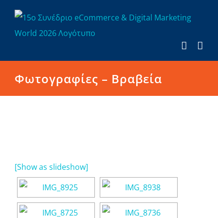
Μετάβαση
στο
περιεχόμενο
Φωτογραφίες – Βραβεία
[Show as slideshow]