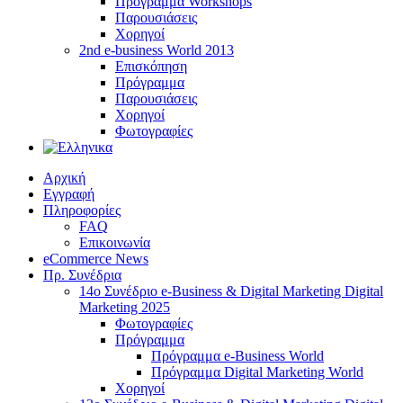
Πρόγραμμα Workshops
Παρουσιάσεις
Χορηγοί
2nd e-business World 2013
Επισκόπηση
Πρόγραμμα
Παρουσιάσεις
Χορηγοί
Φωτογραφίες
Αρχική
Εγγραφή
Πληροφορίες
FAQ
Επικοινωνία
eCommerce News
Πρ. Συνέδρια
14o Συνέδριο e-Business & Digital Marketing Digital
Marketing 2025
Φωτογραφίες
Πρόγραμμα
Πρόγραμμα e-Business World
Πρόγραμμα Digital Marketing World
Χορηγοί