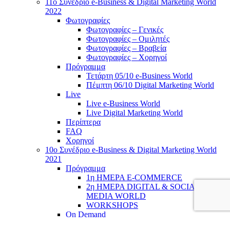
11ο Συνέδριο e-Business & Digital Marketing World
2022
Φωτογραφίες
Φωτογραφίες – Γενικές
Φωτογραφίες – Ομιλητές
Φωτογραφίες – Βραβεία
Φωτογραφίες – Χορηγοί
Πρόγραμμα
Τετάρτη 05/10 e-Business World
Πέμπτη 06/10 Digital Marketing World
Live
Live e-Business World
Live Digital Marketing World
Περίπτερα
FAQ
Χορηγοί
10o Συνέδριο e-Business & Digital Marketing World
2021
Πρόγραμμα
1η ΗΜΕΡΑ E-COMMERCE
2η ΗΜΕΡΑ DIGITAL & SOCIAL
MEDIA WORLD
WORKSHOPS
On Demand
Lobby