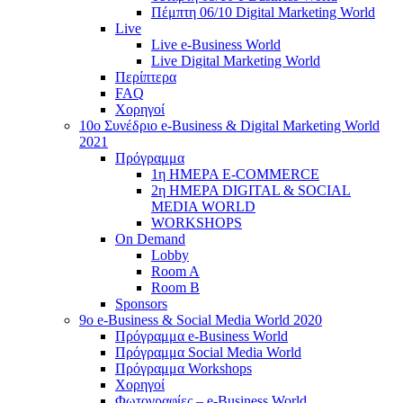
Πέμπτη 06/10 Digital Marketing World
Live
Live e-Business World
Live Digital Marketing World
Περίπτερα
FAQ
Χορηγοί
10o Συνέδριο e-Business & Digital Marketing World
2021
Πρόγραμμα
1η ΗΜΕΡΑ E-COMMERCE
2η ΗΜΕΡΑ DIGITAL & SOCIAL
MEDIA WORLD
WORKSHOPS
On Demand
Lobby
Room A
Room B
Sponsors
9o e-Business & Social Media World 2020
Πρόγραμμα e-Business World
Πρόγραμμα Social Media World
Πρόγραμμα Workshops
Χορηγοί
Φωτογραφίες – e-Business World