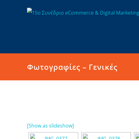
Μετάβαση
στο
περιεχόμενο
Φωτογραφίες – Γενικές
[Show as slideshow]