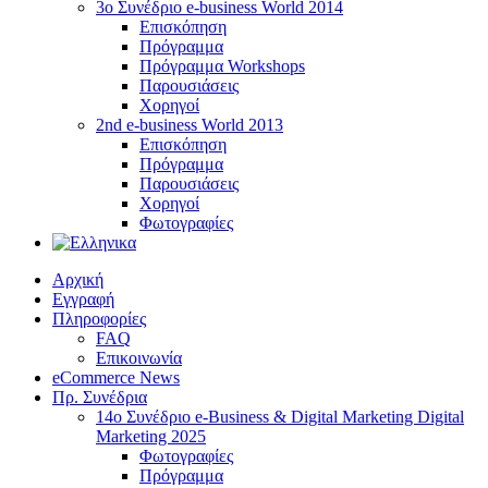
3ο Συνέδριο e-business World 2014
Επισκόπηση
Πρόγραμμα
Πρόγραμμα Workshops
Παρουσιάσεις
Χορηγοί
2nd e-business World 2013
Επισκόπηση
Πρόγραμμα
Παρουσιάσεις
Χορηγοί
Φωτογραφίες
Αρχική
Εγγραφή
Πληροφορίες
FAQ
Επικοινωνία
eCommerce News
Πρ. Συνέδρια
14o Συνέδριο e-Business & Digital Marketing Digital
Marketing 2025
Φωτογραφίες
Πρόγραμμα