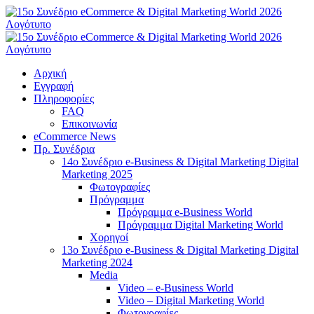
Μετάβαση
στο
περιεχόμενο
Αρχική
Εγγραφή
Πληροφορίες
FAQ
Επικοινωνία
eCommerce News
Πρ. Συνέδρια
14o Συνέδριο e-Business & Digital Marketing Digital
Marketing 2025
Φωτογραφίες
Πρόγραμμα
Πρόγραμμα e-Business World
Πρόγραμμα Digital Marketing World
Χορηγοί
13o Συνέδριο e-Business & Digital Marketing Digital
Marketing 2024
Media
Video – e-Business World
Video – Digital Marketing World
Φωτογραφίες