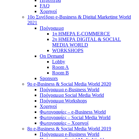
Περίπτερα
FAQ
Χορηγοί
10o Συνέδριο e-Business & Digital Marketing World
2021
Πρόγραμμα
1η ΗΜΕΡΑ E-COMMERCE
2η ΗΜΕΡΑ DIGITAL & SOCIAL
MEDIA WORLD
WORKSHOPS
On Demand
Lobby
Room A
Room B
Sponsors
9o e-Business & Social Media World 2020
Πρόγραμμα e-Business World
Πρόγραμμα Social Media World
Πρόγραμμα Workshops
Χορηγοί
Φωτογραφίες – e-Business World
Φωτογραφίες – Social Media World
Φωτογραφίες – Χορηγοί
8o e-Business & Social Media World 2019
Πρόγραμμα e-Business World