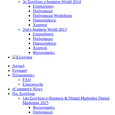
3ο Συνέδριο e-business World 2014
Επισκόπηση
Πρόγραμμα
Πρόγραμμα Workshops
Παρουσιάσεις
Χορηγοί
2nd e-business World 2013
Επισκόπηση
Πρόγραμμα
Παρουσιάσεις
Χορηγοί
Φωτογραφίες
Αρχική
Εγγραφή
Πληροφορίες
FAQ
Επικοινωνία
eCommerce News
Πρ. Συνέδρια
14o Συνέδριο e-Business & Digital Marketing Digital
Marketing 2025
Φωτογραφίες
Πρόγραμμα