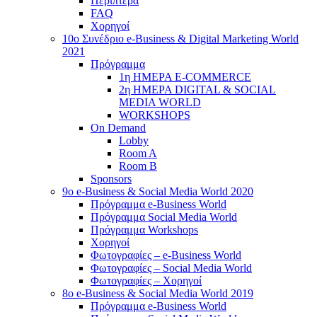
Περίπτερα
FAQ
Χορηγοί
10o Συνέδριο e-Business & Digital Marketing World
2021
Πρόγραμμα
1η ΗΜΕΡΑ E-COMMERCE
2η ΗΜΕΡΑ DIGITAL & SOCIAL
MEDIA WORLD
WORKSHOPS
On Demand
Lobby
Room A
Room B
Sponsors
9o e-Business & Social Media World 2020
Πρόγραμμα e-Business World
Πρόγραμμα Social Media World
Πρόγραμμα Workshops
Χορηγοί
Φωτογραφίες – e-Business World
Φωτογραφίες – Social Media World
Φωτογραφίες – Χορηγοί
8o e-Business & Social Media World 2019
Πρόγραμμα e-Business World