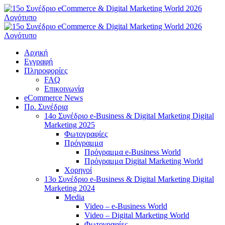
Μετάβαση
στο
περιεχόμενο
Αρχική
Εγγραφή
Πληροφορίες
FAQ
Επικοινωνία
eCommerce News
Πρ. Συνέδρια
14o Συνέδριο e-Business & Digital Marketing Digital
Marketing 2025
Φωτογραφίες
Πρόγραμμα
Πρόγραμμα e-Business World
Πρόγραμμα Digital Marketing World
Χορηγοί
13o Συνέδριο e-Business & Digital Marketing Digital
Marketing 2024
Media
Video – e-Business World
Video – Digital Marketing World
Φωτογραφίες