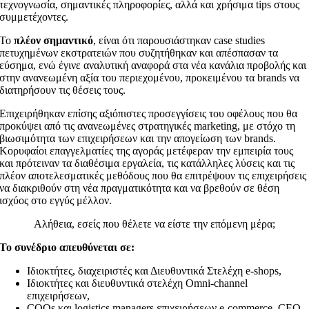
τεχνογνωσία, σημαντικές πληροφορίες, αλλά και χρήσιμα tips στους
συμμετέχοντες.
Το
πλέον σημαντικό
, είναι ότι παρουσιάστηκαν case studies
πετυχημένων εκστρατειών που συζητήθηκαν και απέσπασαν τα
εύσημα, ενώ έγινε αναλυτική αναφορά στα νέα κανάλια προβολής και
στην ανανεωμένη αξία του περιεχομένου, προκειμένου τα brands να
διατηρήσουν τις θέσεις τους.
Επιχειρήθηκαν επίσης αξιόπιστες προσεγγίσεις του οφέλους που θα
προκύψει από τις ανανεωμένες στρατηγικές marketing, με στόχο τη
βιωσιμότητα των επιχειρήσεων και την απογείωση των brands.
Κορυφαίοι επαγγελματίες της αγοράς μετέφεραν την εμπειρία τους
και πρότειναν τα διαθέσιμα εργαλεία, τις κατάλληλες λύσεις και τις
πλέον αποτελεσματικές μεθόδους που θα επιτρέψουν τις επιχειρήσεις
να διακριθούν στη νέα πραγματικότητα και να βρεθούν σε θέση
ισχύος στο εγγύς μέλλον.
Αλήθεια, εσείς που θέλετε να είστε την επόμενη μέρα;
Το συνέδριο απευθύνεται σε:
Iδιοκτήτες, διαχειριστές και Διευθυντικά Στελέχη e-shops,
Ιδιοκτήτες και διευθυντικά στελέχη Omni-channel
επιχειρήσεων,
COOs και logistics managers επιχειρήσεων e-commerce, CEO,