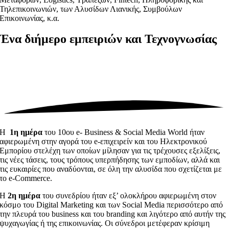
Τηλεπικοινωνιών, των Αλυσίδων Λιανικής, Συμβούλων
Επικοινωνίας, κ.α.
Ένα διήμερο
εμπειριών και Τεχνογνωσίας
Η
1η ημέρα
του 10ου e- Business & Social Media World ήταν
αφιερωμένη στην αγορά του e-επιχειρείν και του Ηλεκτρονικού
Εμπορίου στελέχη των οποίων μίλησαν για τις τρέχουσες εξελίξεις,
τις νέες τάσεις, τους τρόπους υπερπήδησης των εμποδίων, αλλά και
τις ευκαιρίες που αναδύονται, σε όλη την αλυσίδα που σχετίζεται με
το e-Commerce.
Η
2η ημέρα
του συνεδρίου ήταν εξ’ ολοκλήρου αφιερωμένη στον
κόσμο του Digital Marketing και των Social Media περισσότερο από
την πλευρά του business και του branding και λιγότερο από αυτήν της
ψυχαγωγίας ή της επικοινωνίας. Οι σύνεδροι μετέφεραν κρίσιμη