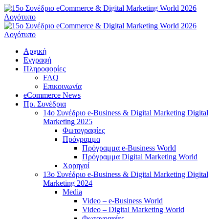
Μετάβαση
στο
περιεχόμενο
Αρχική
Εγγραφή
Πληροφορίες
FAQ
Επικοινωνία
eCommerce News
Πρ. Συνέδρια
14o Συνέδριο e-Business & Digital Marketing Digital
Marketing 2025
Φωτογραφίες
Πρόγραμμα
Πρόγραμμα e-Business World
Πρόγραμμα Digital Marketing World
Χορηγοί
13o Συνέδριο e-Business & Digital Marketing Digital
Marketing 2024
Media
Video – e-Business World
Video – Digital Marketing World
Φωτογραφίες