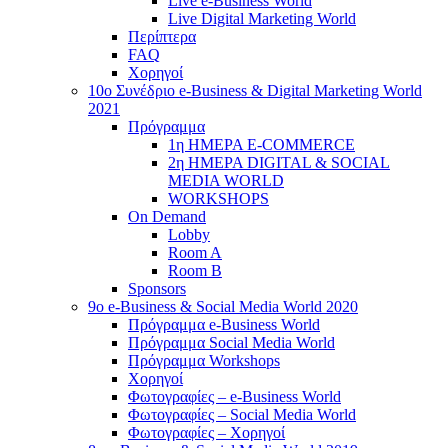
Live e-Business World
Live Digital Marketing World
Περίπτερα
FAQ
Χορηγοί
10o Συνέδριο e-Business & Digital Marketing World
2021
Πρόγραμμα
1η ΗΜΕΡΑ E-COMMERCE
2η ΗΜΕΡΑ DIGITAL & SOCIAL
MEDIA WORLD
WORKSHOPS
On Demand
Lobby
Room A
Room B
Sponsors
9o e-Business & Social Media World 2020
Πρόγραμμα e-Business World
Πρόγραμμα Social Media World
Πρόγραμμα Workshops
Χορηγοί
Φωτογραφίες – e-Business World
Φωτογραφίες – Social Media World
Φωτογραφίες – Χορηγοί