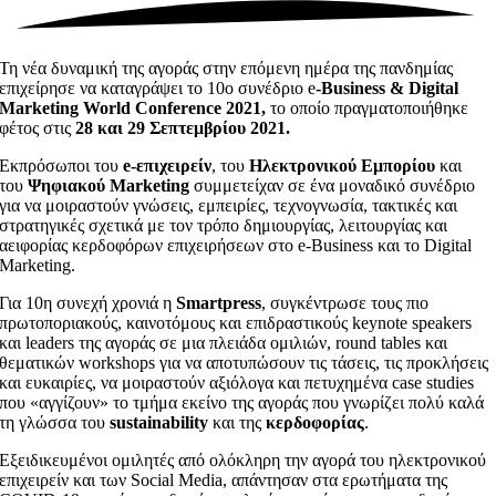
Τη νέα δυναμική της αγοράς στην επόμενη ημέρα της πανδημίας
επιχείρησε να καταγράψει το 10o συνέδριο e
-Business & Digital
Marketing World Conference 2021,
το οποίο πραγματοποιήθηκε
φέτος στις
28 και 29 Σεπτεμβρίου 2021.
Εκπρόσωποι του
e-επιχειρείν
, του
Ηλεκτρονικού Εμπορίου
και
του
Ψηφιακού Marketing
συμμετείχαν σε ένα μοναδικό συνέδριο
για να μοιραστούν γνώσεις, εμπειρίες, τεχνογνωσία, τακτικές και
στρατηγικές σχετικά με τον τρόπο δημιουργίας, λειτουργίας και
αειφορίας κερδοφόρων επιχειρήσεων στο e-Business και το Digital
Marketing.
Για 10η συνεχή χρονιά η
Smartpress
, συγκέντρωσε τους πιο
πρωτοποριακούς, καινοτόμους και επιδραστικούς keynote speakers
και leaders της αγοράς σε μια πλειάδα ομιλιών, round tables και
θεματικών workshops για να αποτυπώσουν τις τάσεις, τις προκλήσεις
και ευκαιρίες, να μοιραστούν αξιόλογα και πετυχημένα case studies
που «αγγίζουν» το τμήμα εκείνο της αγοράς που γνωρίζει πολύ καλά
τη γλώσσα του
sustainability
και της
κερδοφορίας
.
Εξειδικευμένοι ομιλητές από ολόκληρη την αγορά του ηλεκτρονικού
επιχειρείν και των Social Media, απάντησαν στα ερωτήματα της