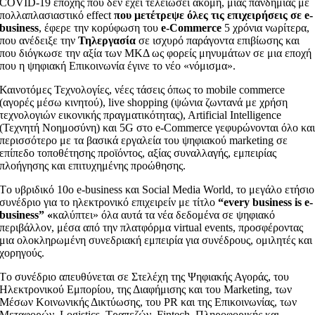
COVID-19 εποχής που δεν έχει τελειώσει ακόμη, μιας πανδημίας με
πολλαπλασιαστικό effect
που μετέτρεψε όλες τις επιχειρήσεις σε e-
business
, έφερε την κορύφωση του
e-Commerce
5 χρόνια νωρίτερα,
που ανέδειξε την
Τηλεργασία
σε ισχυρό παράγοντα επιβίωσης και
που διόγκωσε την αξία των ΜΚΔ ως φορείς μηνυμάτων σε μια εποχή
που η ψηφιακή Επικοινωνία έγινε το νέο «νόμισμα».
Καινοτόμες Τεχνολογίες, νέες τάσεις όπως το mobile commerce
(αγορές μέσω κινητού), live shopping (ψώνια ζωντανά με χρήση
τεχνολογιών εικονικής πραγματικότητας), Artificial Intelligence
(Τεχνητή Νοημοσύνη) και 5G στο e-Commerce γεφυρώνονται όλο κα
περισσότερο με τα βασικά εργαλεία του ψηφιακού marketing σε
επίπεδο τοποθέτησης προϊόντος, αξίας συναλλαγής, εμπειρίας
πλοήγησης και επιτυχημένης προώθησης.
Tο υβριδικό 10o e-business και Social Media World, το μεγάλο ετήσιο
συνέδριο για το ηλεκτρονικό επιχειρείν με τίτλο
“every business is e-
business” «
καλύπτει» όλα αυτά τα νέα δεδομένα σε ψηφιακό
περιβάλλον, μέσα από την πλατφόρμα virtual events, προσφέροντας
μια ολοκληρωμένη συνεδριακή εμπειρία για συνέδρους, ομιλητές και
χορηγούς.
Tο συνέδριο απευθύνεται σε Στελέχη της Ψηφιακής Αγοράς, του
Ηλεκτρονικού Εμπορίου, της Διαφήμισης και του Marketing, των
Μέσων Κοινωνικής Δικτύωσης, του PR και της Επικοινωνίας, των
Μεταφορών, Logistics, Τραπεζών, Fintech, Πληροφορικής και