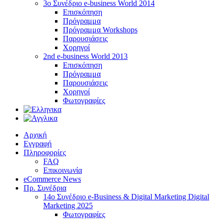
3ο Συνέδριο e-business World 2014
Επισκόπηση
Πρόγραμμα
Πρόγραμμα Workshops
Παρουσιάσεις
Χορηγοί
2nd e-business World 2013
Επισκόπηση
Πρόγραμμα
Παρουσιάσεις
Χορηγοί
Φωτογραφίες
Αρχική
Εγγραφή
Πληροφορίες
FAQ
Επικοινωνία
eCommerce News
Πρ. Συνέδρια
14o Συνέδριο e-Business & Digital Marketing Digital
Marketing 2025
Φωτογραφίες